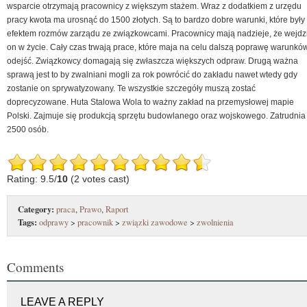
wsparcie otrzymają pracownicy z większym stażem. Wraz z dodatkiem z urzędu
pracy kwota ma urosnąć do 1500 złotych. Są to bardzo dobre warunki, które były
efektem rozmów zarządu ze związkowcami. Pracownicy mają nadzieje, że wejdz
on w życie. Cały czas trwają prace, które maja na celu dalszą poprawę warunkó
odejść. Związkowcy domagają się zwłaszcza większych odpraw. Drugą ważna
sprawą jest to by zwalniani mogli za rok powrócić do zakładu nawet wtedy gdy
zostanie on sprywatyzowany. Te wszystkie szczegóły muszą zostać
doprecyzowane. Huta Stalowa Wola to ważny zakład na przemysłowej mapie
Polski. Zajmuje się produkcją sprzętu budowlanego oraz wojskowego. Zatrudnia
2500 osób.
Rating: 9.5/
10
(2 votes cast)
Category:
praca
,
Prawo
,
Raport
Tags:
odprawy
>
pracownik
>
związki zawodowe
>
zwolnienia
Comments
LEAVE A REPLY