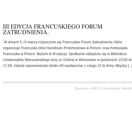
III EDYCJA FRANCUSKIEGO FORUM
ZATRUDNIENIA.
W dniach 5 i 6 marca rozpocznie się Francuskie Forum Zatrudnienia, które
organizuje Francuska Izba Handlowo-Przemysłowa w Polsce, oraz Ambasada
Francuska w Polsce. Będzie to III edycja. Spotkanie odbędzie się w Bibliotece
Uniwersytetu Warszawskiego przy ul. Dobrej w Warszawie w godzinach 10,00 d
17,00. Udział zapowiedziało blisko 40 wystawców, z czego 22 to firmy. Między [...
Elements of SEO is Powered by WordP