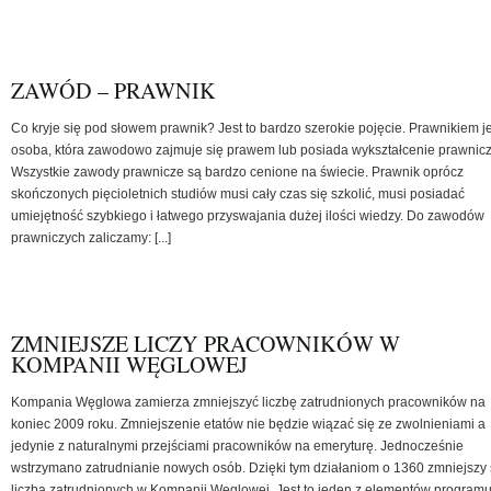
ZAWÓD – PRAWNIK
Co kryje się pod słowem prawnik? Jest to bardzo szerokie pojęcie. Prawnikiem je
osoba, która zawodowo zajmuje się prawem lub posiada wykształcenie prawnicz
Wszystkie zawody prawnicze są bardzo cenione na świecie. Prawnik oprócz
skończonych pięcioletnich studiów musi cały czas się szkolić, musi posiadać
umiejętność szybkiego i łatwego przyswajania dużej ilości wiedzy. Do zawodów
prawniczych zaliczamy: [...]
ZMNIEJSZE LICZY PRACOWNIKÓW W
KOMPANII WĘGLOWEJ
Kompania Węglowa zamierza zmniejszyć liczbę zatrudnionych pracowników na
koniec 2009 roku. Zmniejszenie etatów nie będzie wiązać się ze zwolnieniami a
jedynie z naturalnymi przejściami pracowników na emeryturę. Jednocześnie
wstrzymano zatrudnianie nowych osób. Dzięki tym działaniom o 1360 zmniejszy 
liczba zatrudnionych w Kompanii Węglowej. Jest to jeden z elementów program