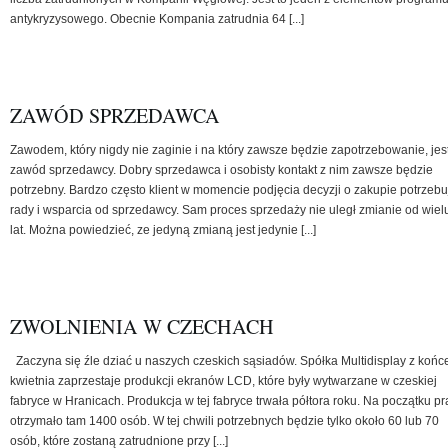
antykryzysowego. Obecnie Kompania zatrudnia 64 [...]
ZAWÓD SPRZEDAWCA
Zawodem, który nigdy nie zaginie i na który zawsze będzie zapotrzebowanie, jes
zawód sprzedawcy. Dobry sprzedawca i osobisty kontakt z nim zawsze będzie
potrzebny. Bardzo często klient w momencie podjęcia decyzji o zakupie potrzebu
rady i wsparcia od sprzedawcy. Sam proces sprzedaży nie uległ zmianie od wiel
lat. Można powiedzieć, ze jedyną zmianą jest jedynie [...]
ZWOLNIENIA W CZECHACH
Zaczyna się źle dziać u naszych czeskich sąsiadów. Spółka Multidisplay z koń
kwietnia zaprzestaje produkcji ekranów LCD, które były wytwarzane w czeskiej
fabryce w Hranicach. Produkcja w tej fabryce trwała półtora roku. Na początku p
otrzymało tam 1400 osób. W tej chwili potrzebnych będzie tylko około 60 lub 70
osób, które zostaną zatrudnione przy [...]