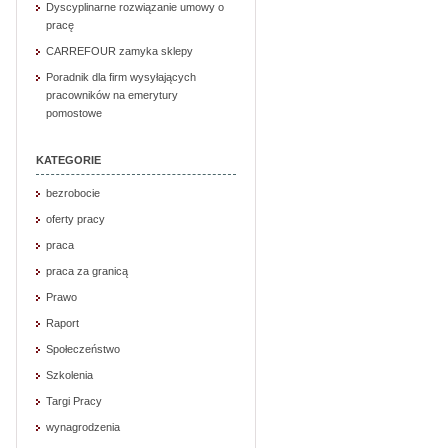
Dyscyplinarne rozwiązanie umowy o
pracę
CARREFOUR zamyka sklepy
Poradnik dla firm wysyłających
pracowników na emerytury
pomostowe
KATEGORIE
bezrobocie
oferty pracy
praca
praca za granicą
Prawo
Raport
Społeczeństwo
Szkolenia
Targi Pracy
wynagrodzenia