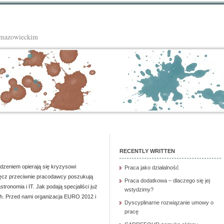
 mazowieckim
RECENTLY WRITTEN
odzeniem opierają się kryzysowi
Praca jako działalność
ęcz przeciwnie pracodawcy poszukują
Praca dodatkowa – dlaczego się jej
tronomia i IT. Jak podają specjaliści już
wstydzimy?
ch. Przed nami organizacja EURO 2012 i
Dyscyplinarne rozwiązanie umowy o
pracę