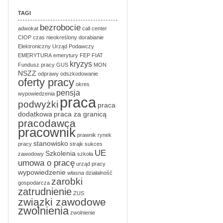
TAGI
bezrobocie
adwokat
call center
CIOP
czas nieokreślony
dorabianie
Elektroniczny Urząd Podawczy
EMERYTURA
emerytury
FEP
FIAT
kryzys
Fundusz pracy
GUS
MON
NSZZ
odprawy
odszkodowanie
oferty pracy
okres
pensja
wypowiedzenia
praca
podwyżki
praca
dodatkowa
praca za granicą
pracodawca
pracownik
prawnik
rynek
stanowisko
pracy
strajk
sukces
UE
Szkolenia
zawodowy
szkoła
umowa o pracę
urząd pracy
wypowiedzenie
własna działalność
zarobki
gospodarcza
zatrudnienie
ZUS
związki zawodowe
zwolnienia
zwolnienie