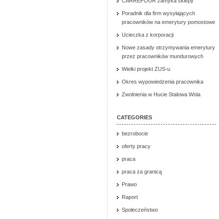
CARREFOUR zamyka sklepy
Poradnik dla firm wysyłających
pracowników na emerytury pomostowe
Ucieczka z korporacji
Nowe zasady otrzymywania emerytury
przez pracowników mundurowych
Wielki projekt ZUS-u
Okres wypowiedzenia pracownika
Zwolnienia w Hucie Stalowa Wola
CATEGORIES
bezrobocie
oferty pracy
praca
praca za granicą
Prawo
Raport
Społeczeństwo