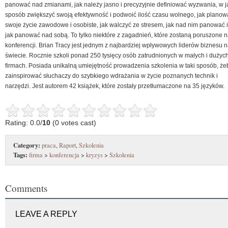
panować nad zmianami, jak należy jasno i precyzyjnie definiować wyzwania, w j
sposób zwiększyć swoją efektywność i podwoić ilość czasu wolnego, jak planow
swoje życie zawodowe i osobiste, jak walczyć ze stresem, jak nad nim panować i
jak panować nad sobą. To tylko niektóre z zagadnień, które zostaną poruszone 
konferencji. Brian Tracy jest jednym z najbardziej wpływowych liderów biznesu 
świecie. Rocznie szkoli ponad 250 tysięcy osób zatrudnionych w małych i dużyc
firmach. Posiada unikalną umiejętność prowadzenia szkolenia w taki sposób, że
zainspirować słuchaczy do szybkiego wdrażania w życie poznanych technik i
narzędzi. Jest autorem 42 książek, które zostały przetłumaczone na 35 języków.
Rating: 0.0/
10
(0 votes cast)
Category:
praca
,
Raport
,
Szkolenia
Tags:
firma
>
konferencja
>
kryzys
>
Szkolenia
Comments
LEAVE A REPLY